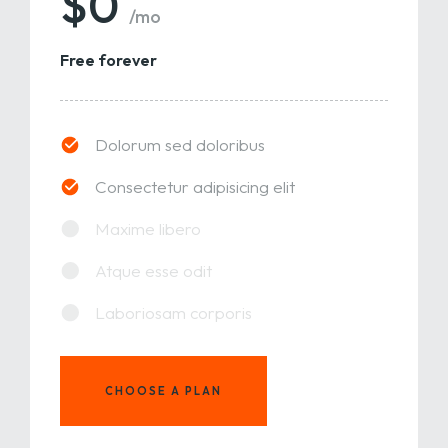
$0
/mo
Free forever
Dolorum sed doloribus
Consectetur adipisicing elit
Maxime libero
Atque esse odit
Laboriosam corporis
CHOOSE A PLAN