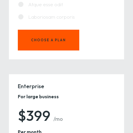
Atque esse odit
Laboriosam corporis
CHOOSE A PLAN
Enterprise
For large business
$399
/mo
Per month