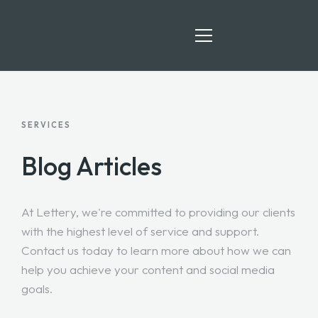
HOME
SERVICES
SERVIÇOS
Blog Articles
MÉTODO FEEL360™
At Lettery, we're committed to providing our clients
BLOG
with the highest level of service and support.
CONTACTOS
Contact us today to learn more about how we can
help you achieve your content and social media
goals.