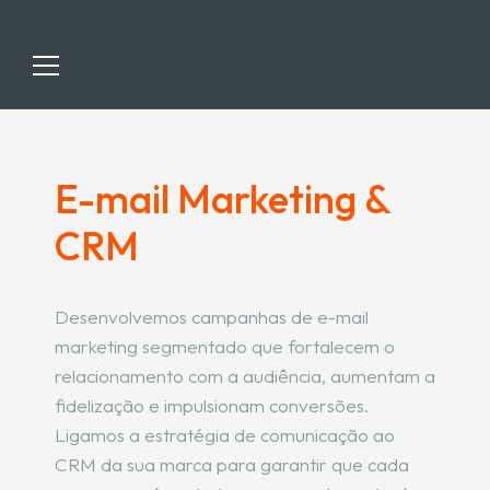
E-mail Marketing &
HOME
CRM
SERVIÇOS
MÉTODO FEEL360™
Desenvolvemos campanhas de e-mail
BLOG
marketing segmentado que fortalecem o
CONTACTOS
relacionamento com a audiência, aumentam a
fidelização e impulsionam conversões.
Ligamos a estratégia de comunicação ao
CRM da sua marca para garantir que cada