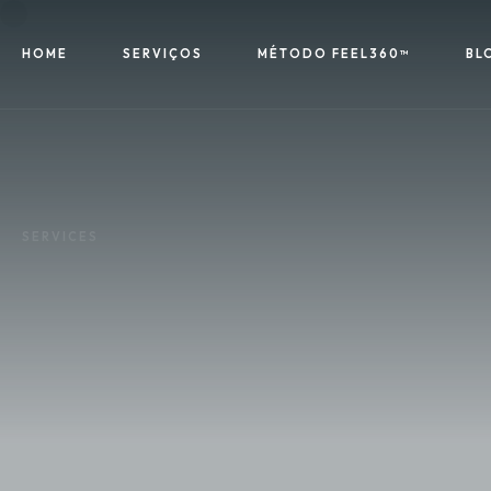
HOME
SERVIÇOS
MÉTODO FEEL360™
BL
SERVICES
Email Writing
At Lettery, we're committed to providing our clients wit
content and social media goals.