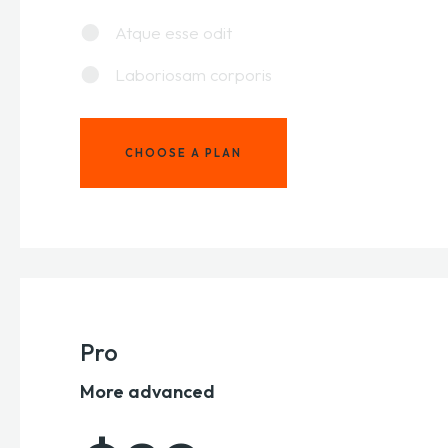
Atque esse odit
Laboriosam corporis
CHOOSE A PLAN
Pro
More advanced