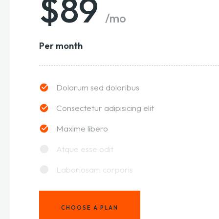
$89
/mo
Per month
Dolorum sed doloribus
Consectetur adipisicing elit
Maxime libero
Atque esse odit
Laboriosam corporis
CHOOSE A PLAN