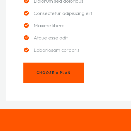
Dolorum sed doloribus
Consectetur adipisicing elit
Maxime libero
Atque esse odit
Laboriosam corporis
CHOOSE A PLAN