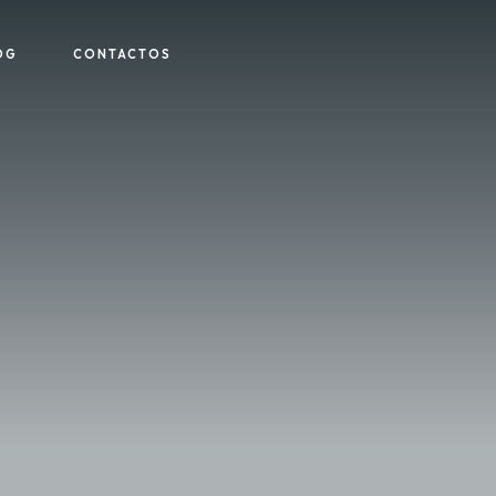
OG
CONTACTOS
h the highest level of service and support. Contact us toda