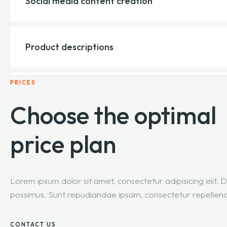
Social media content creation
ipsum, dolores quae! Nostrum quidem corporis esse dolor
Lorem ipsum dolor sit amet, consectetur adipisicing elit. Ve
Product descriptions
ipsum, dolores quae! Nostrum quidem corporis esse dolor
PRICES
Lorem ipsum dolor sit amet, consectetur adipisicing elit. Ve
ipsum, dolores quae! Nostrum quidem corporis esse dolor
Choose the optimal
price plan
Lorem ipsum dolor sit amet, consectetur adipisicing elit
possimus. Sunt repudiandae ipsam, consectetur repellend
CONTACT US