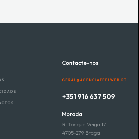
Contacte-nos
OS
GERAL@AGENCIAFEELWEB.PT
CIDADE
+351 916 637 509
ACTOS
Morada
R. Tanque Veiga 17
4705-279 Braga