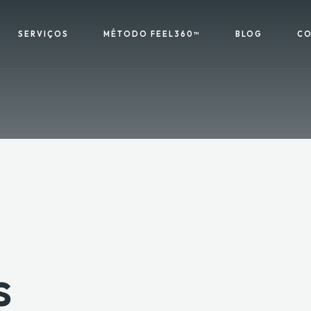
SERVIÇOS
MÉTODO FEEL360™
BLOG
CO
s